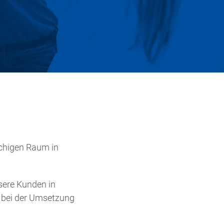
chigen Raum in
sere Kunden in
t bei der Umsetzung