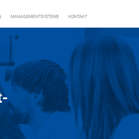
N
MANAGEMENTSYSTEME
KONTAKT
t-
RNEHMEN
GEMENTSYSTEME
AKT