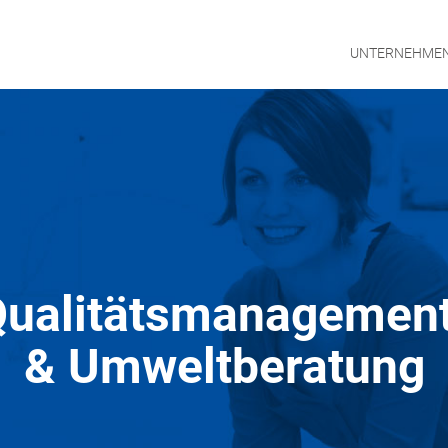
UNTERNEHME
ualitätsmanagemen
UNTE
& Umweltberatung
MANA
KONT