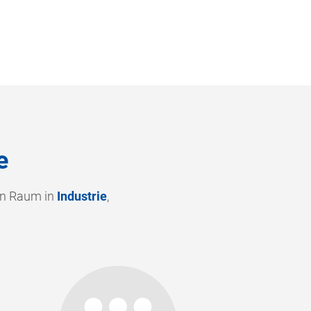
e
en Raum in
Industrie
,