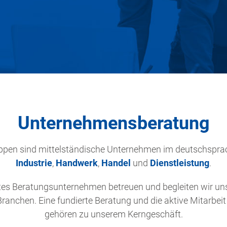
Unternehmensberatung
uppen sind mittelständische Unternehmen im deutschspra
Industrie
,
Handwerk
,
Handel
und
Dienstleistung
.
es Beratungsunternehmen betreuen und begleiten wir un
Branchen. Eine fundierte Beratung und die aktive Mitarbei
gehören zu unserem Kerngeschäft.