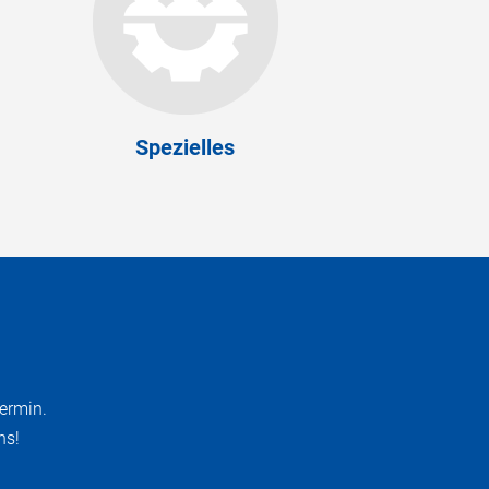
Spezielles
ermin.
ns!