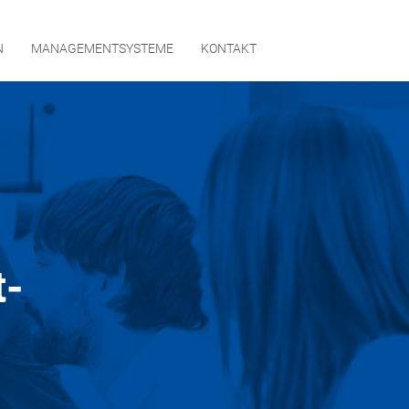
N
MANAGEMENTSYSTEME
KONTAKT
t-
RNEHMEN
GEMENTSYSTEME
AKT