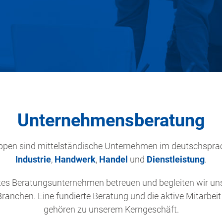
Unternehmensberatung
uppen sind mittelständische Unternehmen im deutschspra
Industrie
,
Handwerk
,
Handel
und
Dienstleistung
.
es Beratungsunternehmen betreuen und begleiten wir un
Branchen. Eine fundierte Beratung und die aktive Mitarbei
gehören zu unserem Kerngeschäft.