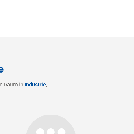
e
en Raum in
Industrie
,