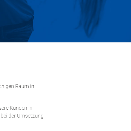
chigen Raum in
sere Kunden in
t bei der Umsetzung