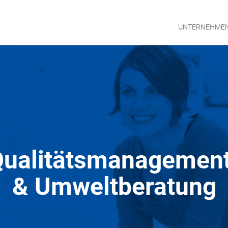
UNTERNEHME
ualitätsmanagemen
UNTE
& Umweltberatung
MANA
KONT