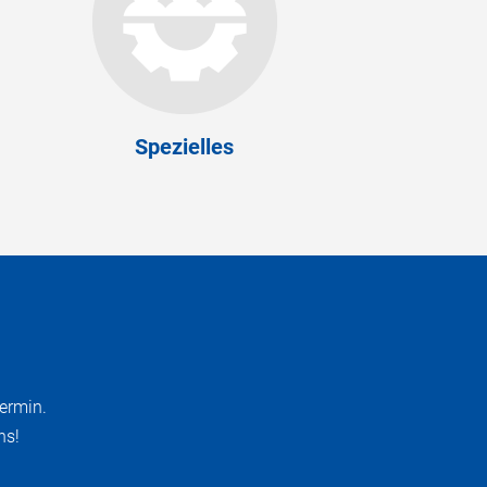
Spezielles
ermin.
ns!