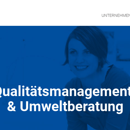
UNTERNEHME
ualitätsmanagemen
UNTE
& Umweltberatung
MANA
KONT