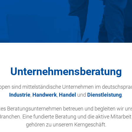
Unternehmensberatung
uppen sind mittelständische Unternehmen im deutschspra
Industrie
,
Handwerk
,
Handel
und
Dienstleistung
.
es Beratungsunternehmen betreuen und begleiten wir un
Branchen. Eine fundierte Beratung und die aktive Mitarbei
gehören zu unserem Kerngeschäft.