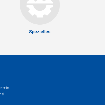
Spezielles
ermin.
ns!