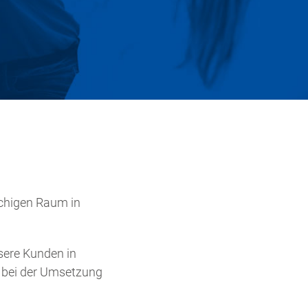
chigen Raum in
sere Kunden in
t bei der Umsetzung