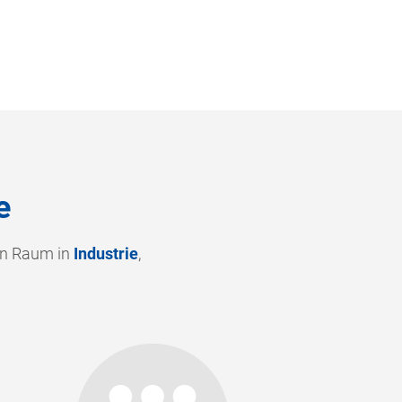
e
en Raum in
Industrie
,