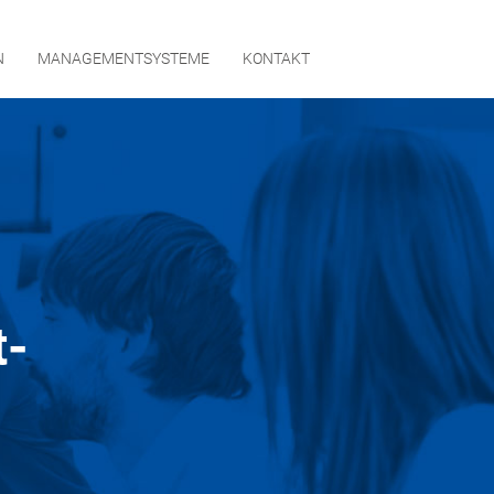
N
MANAGEMENTSYSTEME
KONTAKT
t-
RNEHMEN
GEMENTSYSTEME
AKT