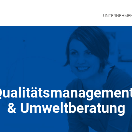
UNTERNEHME
ualitätsmanagemen
UNTE
& Umweltberatung
MANA
KONT