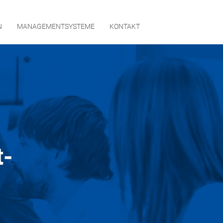
N
MANAGEMENTSYSTEME
KONTAKT
t-
RNEHMEN
GEMENTSYSTEME
AKT