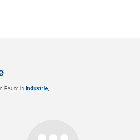
e
en Raum in
Industrie
,