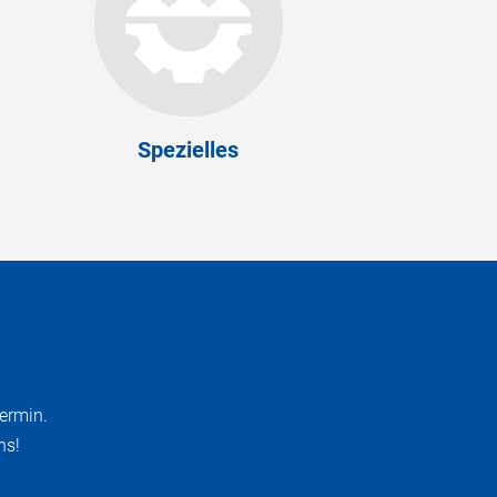
Spezielles
ermin.
ns!