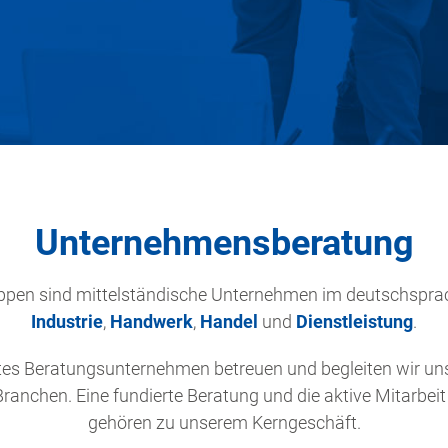
Unternehmensberatung
uppen sind mittelständische Unternehmen im deutschspra
Industrie
,
Handwerk
,
Handel
und
Dienstleistung
.
es Beratungsunternehmen betreuen und begleiten wir un
Branchen. Eine fundierte Beratung und die aktive Mitarbei
gehören zu unserem Kerngeschäft.