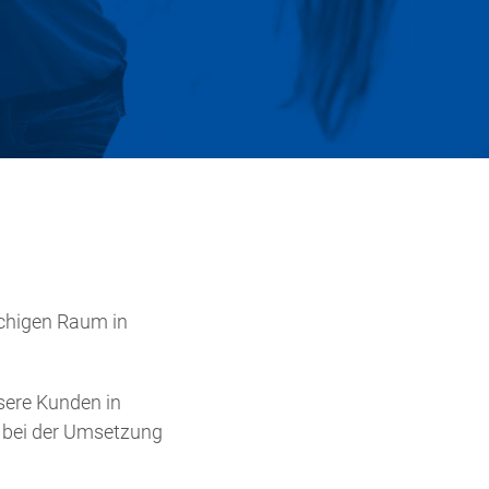
chigen Raum in
sere Kunden in
t bei der Umsetzung