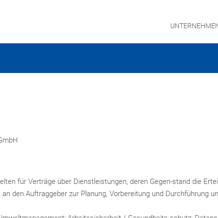
UNTERNEHME
 GmbH
UNTE
MANA
lten für Verträge über Dienstleistungen, deren Gegen-stand die Ert
an den Auftraggeber zur Planung, Vorbereitung und Durchführung un
KONT
Umweltmanagement; Arbeitssicherheit / Gesundheits-schutz; Datens