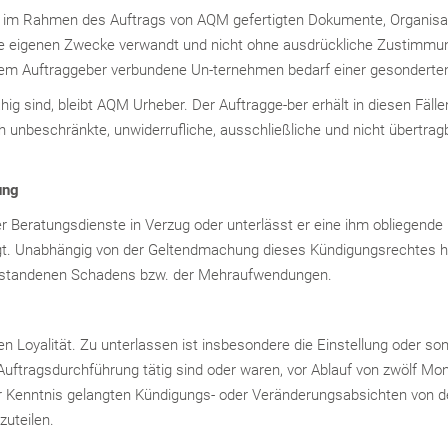
die im Rahmen des Auftrags von AQM gefertigten Dokumente, Organisa
e eigenen Zwecke verwandt und nicht ohne ausdrückliche Zustimmung 
dem Auftraggeber verbundene Un-ternehmen bedarf einer gesonderten 
ig sind, bleibt AQM Urheber. Der Auftragge-ber erhält in diesen Fäll
ich unbeschränkte, unwiderrufliche, ausschließliche und nicht übertr
ung
Beratungsdienste in Verzug oder unterlässt er eine ihm obliegende 
tigt. Unabhängig von der Geltendmachung dieses Kündigungsrechtes 
nt-standenen Schadens bzw. der Mehraufwendungen.
gen Loyalität. Zu unterlassen ist insbesondere die Einstellung oder s
Auftragsdurchführung tätig sind oder waren, vor Ablauf von zwölf 
 zur Kenntnis gelangten Kündigungs- oder Veränderungsabsichten von 
zuteilen.