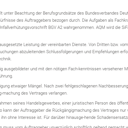
rgfalt unter Beachtung der Berufsgrundsätze des Bundesverbandes De
Bedürfnisse des Auftraggebers bezogen durch. Die Aufgaben als Fachkr
r Unfallverhütungsvorschrift BGV A2 wahrgenommen. AQM wird die S
orausgesetzte Leistung der vereinbarten Dienste. Von Dritten bzw. vo
tersuchungen abzuleitenden Schlussfolgerungen und Empfehlungen er
chnik.
ig ausgebildeter und mit den nötigen Fach-kenntnissen versehener Mi
ührung.
itigung etwaiger Mängel. Nach zwei fehlgeschlagenen Nachbesserun
g-machung des Vertrages verlangen.
ahmen seines Handelsgewerbes, einer juristischen Person des öffentl
so kann der Auftraggeber die Rückgängigmachung des Vertrages nur v
hn ohne Interesse ist. Für darüber hinausge-hende Schadensersatza
n muss vom Auftraggeber unverzüglich schriftlich geltend gemacht w