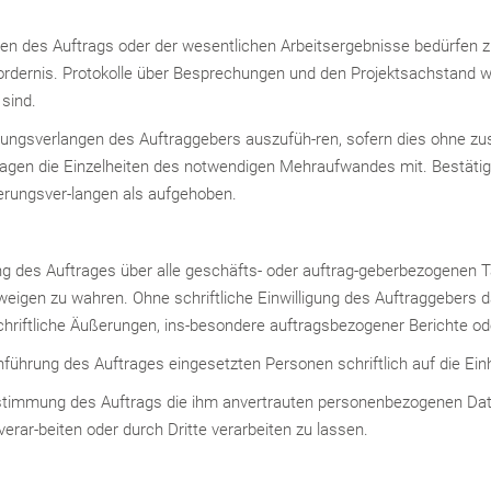
 des Auftrags oder der wesentlichen Arbeitsergebnisse bedürfen zu i
-fordernis. Protokolle über Besprechungen und den Projektsachstand 
 sind.
derungsverlangen des Auftraggebers auszufüh-ren, sofern dies ohne z
 Tagen die Einzelheiten des notwendigen Mehraufwandes mit. Bestätigt
derungsver-langen als aufgehoben.
ung des Auftrages über alle geschäfts- oder auftrag-geberbezogene
eigen zu wahren. Ohne schriftliche Einwilligung des Auftraggebers d
r schriftliche Äußerungen, ins-besondere auftragsbezogener Berichte 
ührung des Auftrages eingesetzten Personen schriftlich auf die Einha
stimmung des Auftrags die ihm anvertrauten personenbezogenen Dat
ar-beiten oder durch Dritte verarbeiten zu lassen.