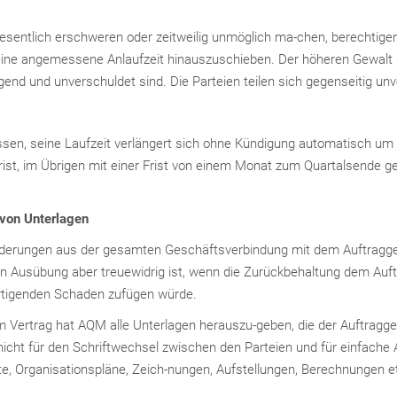
esentlich erschweren oder zeitweilig unmöglich ma-chen, berechtigen di
eine angemessene Anlaufzeit hinauszuschieben. Der höheren Gewalt
end und unverschuldet sind. Die Parteien teilen sich gegenseitig unv
ssen, seine Laufzeit verlängert sich ohne Kündigung automatisch um e
rist, im Übrigen mit einer Frist von einem Monat zum Quartalsende g
von Unterlagen
 Forderungen aus der gesamten Geschäftsverbindung mit dem Auftrag
n Ausübung aber treuewidrig ist, wenn die Zurückbehaltung dem Auft
ertigenden Schaden zufügen würde.
 Vertrag hat AQM alle Unterlagen herauszu-geben, die der Auftraggeb
nicht für den Schriftwechsel zwischen den Parteien und für einfach
e, Organisationspläne, Zeich-nungen, Aufstellungen, Berechnungen etc