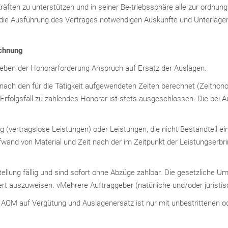
 Kräften zu unterstützen und in seiner Be-triebssphäre alle zur ord
 die Ausführung des Vertrages notwendigen Auskünfte und Unterlagen u
chnung
 neben der Honorarforderung Anspruch auf Ersatz der Auslagen.
nach den für die Tätigkeit aufgewendeten Zeiten berechnet (Zeithonora
Erfolgsfall zu zahlendes Honorar ist stets ausgeschlossen. Die bei A
g (vertragslose Leistungen) oder Leistungen, die nicht Bestandteil ei
fwand von Material und Zeit nach der im Zeitpunkt der Leistungserbri
llung fällig und sind sofort ohne Abzüge zahlbar. Die gesetzliche Um
t auszuweisen. vMehrere Auftraggeber (natürliche und/oder juristi
AQM auf Vergütung und Auslagenersatz ist nur mit unbestrittenen ode