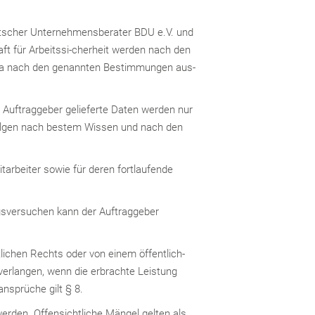
utscher Unternehmensberater BDU e.V. und
aft für Arbeitssi-cherheit werden nach den
iFa nach den genannten Bestimmungen aus-
m Auftraggeber gelieferte Daten werden nur
folgen nach bestem Wissen und nach den
tarbeiter sowie für deren fortlaufende
gsversuchen kann der Auftraggeber
ichen Rechts oder von einem öffentlich-
erlangen, wenn die erbrachte Leistung
nsprüche gilt § 8.
erden. Offensichtliche Mängel gelten als