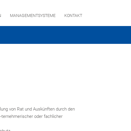
N
MANAGEMENTSYSTEME
KONTAKT
RNEHMEN
GEMENTSYSTEME
eilung von Rat und Auskünften durch den
-ternehmerischer oder fachlicher
AKT
chutz