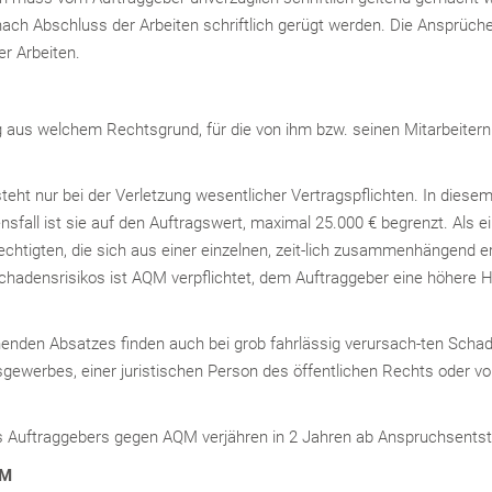
ach Abschluss der Arbeiten schriftlich gerügt werden. Die Ansprüch
r Arbeiten.
g aus welchem Rechtsgrund, für die von ihm bzw. seinen Mitarbeitern 
esteht nur bei der Verletzung wesentlicher Vertragspflichten. In diese
sfall ist sie auf den Auftragswert, maximal 25.000 € begrenzt. Als e
tigten, die sich aus einer einzelnen, zeit-lich zusammenhängend er
chadensrisikos ist AQM verpflichtet, dem Auftraggeber eine höhere
enden Absatzes finden auch bei grob fahrlässig verursach-ten Scha
erbes, einer juristischen Person des öffentlichen Rechts oder von
s Auftraggebers gegen AQM verjähren in 2 Jahren ab Anspruchsents
QM